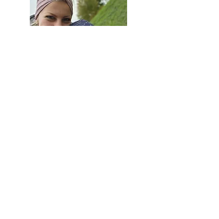
Edith Wehweck
(Mama von
Maximilian)
Sonnenland-Gruppe